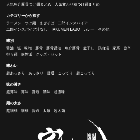
人気魚介豚骨つけ麺まとめ
人気変わり種つけ麺まとめ
カテゴリーから探す
ラーメン
つけ麺
まぜそば
二郎インスパイア
二郎インスパイア汁なし
TAKUMEN LABO
カレー
その他
味別
醤油
塩
味噌
豚骨
豚骨醤油
魚介豚骨
煮干し
鶏白湯
家系
旨辛
担々麺
個性派
グッズ・セット
味わい
超あっさり
あっさり
普通
こってり
超こってり
味の濃さ
超薄味
薄味
普通
濃味
超濃味
麺の太さ
超細麺
細麺
普通
太麺
超太麺