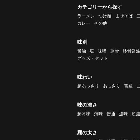
カテゴリーから探す
ラーメン
つけ麺
まぜそば
カレー
その他
味別
醤油
塩
味噌
豚骨
豚骨醤
グッズ・セット
味わい
超あっさり
あっさり
普通
味の濃さ
超薄味
薄味
普通
濃味
超
麺の太さ