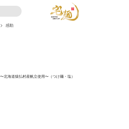
感動
麺（白） 〜北海道猿払村産帆立使用〜（つけ麺・塩）