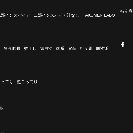
特定商
二郎インスパイア
二郎インスパイア汁なし
TAKUMEN LABO
油
魚介豚骨
煮干し
鶏白湯
家系
旨辛
担々麺
個性派
こってり
超こってり
濃味