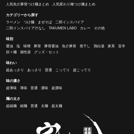
人気魚介豚骨つけ麺まとめ
人気変わり種つけ麺まとめ
カテゴリーから探す
ラーメン
つけ麺
まぜそば
二郎インスパイア
二郎インスパイア汁なし
TAKUMEN LABO
カレー
その他
味別
醤油
塩
味噌
豚骨
豚骨醤油
魚介豚骨
煮干し
鶏白湯
家系
旨辛
担々麺
個性派
グッズ・セット
味わい
超あっさり
あっさり
普通
こってり
超こってり
味の濃さ
超薄味
薄味
普通
濃味
超濃味
麺の太さ
超細麺
細麺
普通
太麺
超太麺