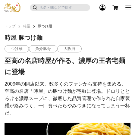
トップ
時屋
豚つけ麺
時屋 豚つけ麺
つけ麺
魚介豚骨
大阪府
至高の名店時屋が作る、濃厚の王者宅麺
に登場
2009年の開店以来、数多くのファンから支持を集める、
至高の名店「時屋」の豚つけ麺が宅麺に登場。ドロリとと
ろける濃厚スープに、徹底した品質管理で作られた自家製
麺が絡みつく。一口食べたらやみつきになってしまう一杯
だ。