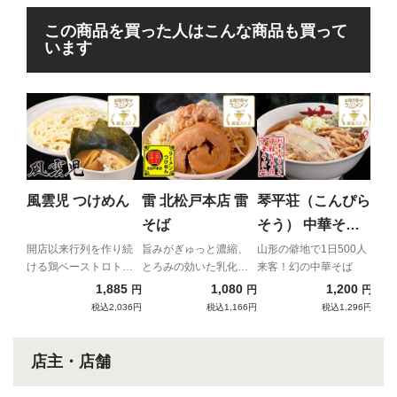
この商品を買った人はこんな商品も買って
います
ち
ん
二郎
主が
風雲児 つけめん
雷 北松戸本店 雷
琴平荘（こんぴら
イア
そば
そう） 中華そば
（あっさり）
開店以来行列を作り続
旨みがぎゅっと濃縮、
山形の僻地で1日500人
ける鶏ベーストロトロ
とろみの効いた乳化ス
来客！幻の中華そば
つけ麺
ープと自家製極太麺の
1,885
1,080
1,200
円
円
円
強烈濃厚コンビネーシ
税込2,036円
税込1,166円
税込1,296円
ョン！
店主・店舗