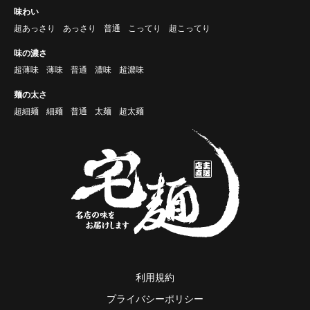
味わい
超あっさり
あっさり
普通
こってり
超こってり
味の濃さ
超薄味
薄味
普通
濃味
超濃味
麺の太さ
超細麺
細麺
普通
太麺
超太麺
利用規約
プライバシーポリシー