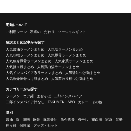
宅麺について
ご利用シーン
私達のこだわり
ソーシャルギフト
解説まとめ記事から探す
人気醤油ラーメンまとめ
人気塩ラーメンまとめ
人気味噌ラーメンまとめ
人気豚骨ラーメンまとめ
人気魚介豚骨ラーメンまとめ
人気家系ラーメンまとめ
人気担々麺まとめ
人気鶏白湯ラーメンまとめ
人気インスパイア系ラーメンまとめ
人気醤油つけ麺まとめ
人気魚介豚骨つけ麺まとめ
人気変わり種つけ麺まとめ
カテゴリーから探す
ラーメン
つけ麺
まぜそば
二郎インスパイア
二郎インスパイア汁なし
TAKUMEN LABO
カレー
その他
味別
醤油
塩
味噌
豚骨
豚骨醤油
魚介豚骨
煮干し
鶏白湯
家系
旨辛
担々麺
個性派
グッズ・セット