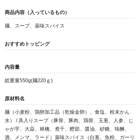
商品内容（入っているもの）
麺、スープ、薬味スパイス
おすすめトッピング
内容量
総重量550g(麺220ｇ)
原材料名
麺（小麦粉、鶏卵加工品（乾燥金卵）、食塩、粉末かん
水） / 具入りスープ（豚骨、豚肉、鶏骨、玉葱、人参、じ
ゃが芋、大蒜、林檎、煮干、鰹節、醤油、砂糖、味醂、
酒、メンマ、ラード）薬味スパイス（白葱、魚粉、ガーリ