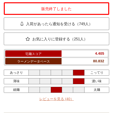
販売終了しました
入荷があったら通知を受ける（749人）
お気に入りに登録する（251人）
4.405
宅麺スコア
80.832
ラーメンデータベース
あっさり
こってり
薄味
濃い味
細麺
太麺
レビューを見る
(40）