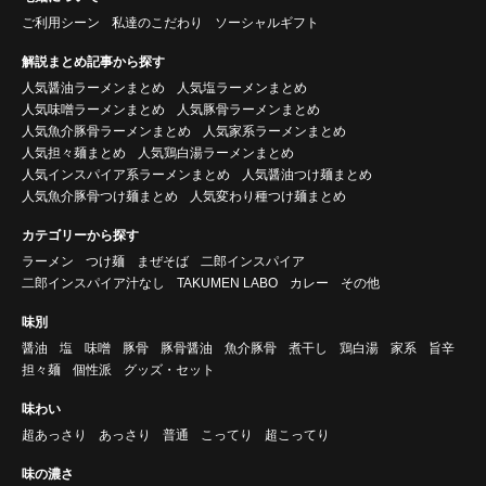
ご利用シーン
私達のこだわり
ソーシャルギフト
解説まとめ記事から探す
人気醤油ラーメンまとめ
人気塩ラーメンまとめ
人気味噌ラーメンまとめ
人気豚骨ラーメンまとめ
人気魚介豚骨ラーメンまとめ
人気家系ラーメンまとめ
人気担々麺まとめ
人気鶏白湯ラーメンまとめ
人気インスパイア系ラーメンまとめ
人気醤油つけ麺まとめ
人気魚介豚骨つけ麺まとめ
人気変わり種つけ麺まとめ
カテゴリーから探す
ラーメン
つけ麺
まぜそば
二郎インスパイア
二郎インスパイア汁なし
TAKUMEN LABO
カレー
その他
味別
醤油
塩
味噌
豚骨
豚骨醤油
魚介豚骨
煮干し
鶏白湯
家系
旨辛
担々麺
個性派
グッズ・セット
味わい
超あっさり
あっさり
普通
こってり
超こってり
味の濃さ