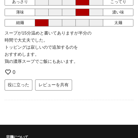
あっさり
こってり
薄味
濃い味
細麺
太麺
スープが15分温めと書いてありますが半分の
時間で大丈夫でした。
トッピングは寂しいので追加するのを
おすすめします。
鶏の濃厚スープでご飯にもあいます。
0
役に立った
レビューを共有
宅麺について