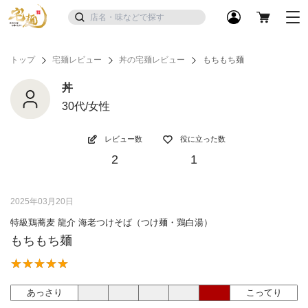
トップ
宅麺レビュー
丼の宅麺レビュー
もちもち麺
丼
30代/女性
レビュー数
役に立った数
2
1
2025年03月20日
特級鶏蕎麦 龍介 海老つけそば（つけ麺・鶏白湯）
もちもち麺
あっさり
こってり