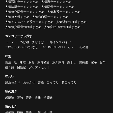
人気醤油ラーメンまとめ
人気塩ラーメンまとめ
人気味噌ラーメンまとめ
人気豚骨ラーメンまとめ
人気魚介豚骨ラーメンまとめ
人気家系ラーメンまとめ
人気担々麺まとめ
人気鶏白湯ラーメンまとめ
人気インスパイア系ラーメンまとめ
人気醤油つけ麺まとめ
人気魚介豚骨つけ麺まとめ
人気変わり種つけ麺まとめ
カテゴリーから探す
ラーメン
つけ麺
まぜそば
二郎インスパイア
二郎インスパイア汁なし
TAKUMEN LABO
カレー
その他
味別
醤油
塩
味噌
豚骨
豚骨醤油
魚介豚骨
煮干し
鶏白湯
家系
旨辛
担々麺
個性派
グッズ・セット
味わい
超あっさり
あっさり
普通
こってり
超こってり
味の濃さ
超薄味
薄味
普通
濃味
超濃味
麺の太さ
超細麺
細麺
普通
太麺
超太麺