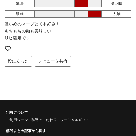
薄味
濃い味
細麺
太麺
濃いめのスープとても好み！！
もちもちの麺も美味しい
リピ確定です
1
役に立った
レビューを共有
宅麺について
ご利用シーン
私達のこだわり
ソーシャルギフト
解説まとめ記事から探す