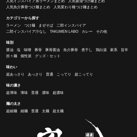
人気インスパイア系ラーメンまとめ
人気醤油つけ麺まとめ
人気魚介豚骨つけ麺まとめ
人気変わり種つけ麺まとめ
カテゴリーから探す
ラーメン
つけ麺
まぜそば
二郎インスパイア
二郎インスパイア汁なし
TAKUMEN LABO
カレー
その他
味別
醤油
塩
味噌
豚骨
豚骨醤油
魚介豚骨
煮干し
鶏白湯
家系
旨辛
担々麺
個性派
グッズ・セット
味わい
超あっさり
あっさり
普通
こってり
超こってり
味の濃さ
超薄味
薄味
普通
濃味
超濃味
麺の太さ
超細麺
細麺
普通
太麺
超太麺