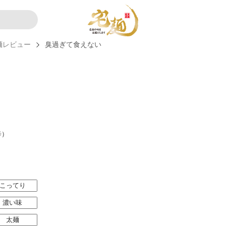
麺レビュー
臭過ぎて食えない
辛）
こってり
濃い味
太麺