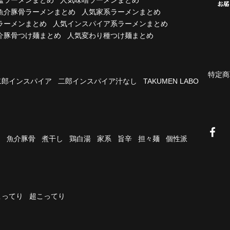
魚介豚骨ラーメンまとめ
人気家系ラーメンまとめ
ラーメンまとめ
人気インスパイア系ラーメンまとめ
介豚骨つけ麺まとめ
人気変わり種つけ麺まとめ
特定商
二郎インスパイア
二郎インスパイア汁なし
TAKUMEN LABO
油
魚介豚骨
煮干し
鶏白湯
家系
旨辛
担々麺
個性派
こってり
超こってり