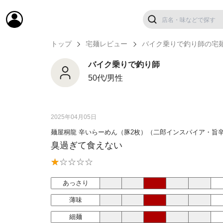
トップ
宅麺レビュー
バイク乗りで釣り師の宅
バイク乗りで釣り師
50代/男性
2025年04月05日
麺屋桐龍 辛いらーめん（豚2枚）（二郎インスパイア・旨
臭過ぎて食えない
あっさり
薄味
細麺