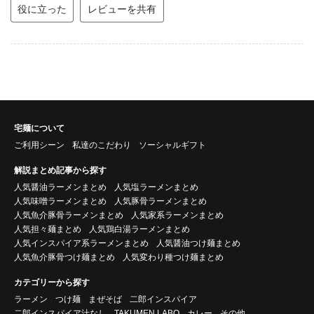
役に立った
レビューを共有
宅麺について
ご利用シーン
私達のこだわり
ソーシャルギフト
解説まとめ記事から探す
人気醤油ラーメンまとめ
人気塩ラーメンまとめ
人気味噌ラーメンまとめ
人気豚骨ラーメンまとめ
人気魚介豚骨ラーメンまとめ
人気家系ラーメンまとめ
人気担々麺まとめ
人気鶏白湯ラーメンまとめ
人気インスパイア系ラーメンまとめ
人気醤油つけ麺まとめ
人気魚介豚骨つけ麺まとめ
人気変わり種つけ麺まとめ
カテゴリーから探す
ラーメン
つけ麺
まぜそば
二郎インスパイア
二郎インスパイア汁なし
TAKUMEN LABO
カレー
その他