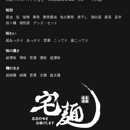
味別
醤油
塩
味噌
豚骨
豚骨醤油
魚介豚骨
煮干し
鶏白湯
家系
旨辛
担々麺
個性派
グッズ・セット
味わい
超あっさり
あっさり
普通
こってり
超こってり
味の濃さ
超薄味
薄味
普通
濃味
超濃味
麺の太さ
超細麺
細麺
普通
太麺
超太麺