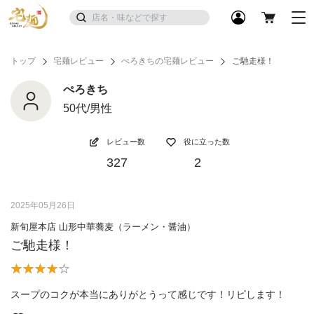
トップ
宅麺レビュー
ぺろきちの宅麺レビュー
ご馳走様！
ぺろきち
50代/男性
レビュー数
役に立った数
327
2
2025年05月26日
新旬屋本店 山形中華蕎麦（ラーメン・醤油）
ご馳走様！
スープのコクが本当にありがとうって感じです！リピします！