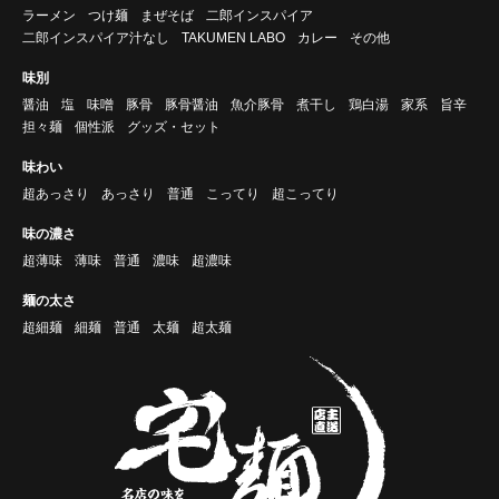
ラーメン
つけ麺
まぜそば
二郎インスパイア
二郎インスパイア汁なし
TAKUMEN LABO
カレー
その他
味別
醤油
塩
味噌
豚骨
豚骨醤油
魚介豚骨
煮干し
鶏白湯
家系
旨辛
担々麺
個性派
グッズ・セット
味わい
超あっさり
あっさり
普通
こってり
超こってり
味の濃さ
超薄味
薄味
普通
濃味
超濃味
麺の太さ
超細麺
細麺
普通
太麺
超太麺