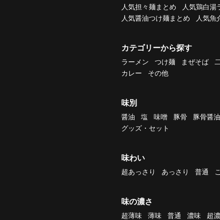
人気担々麺まとめ
人気鶏白湯
人気醤油つけ麺まとめ
人気魚
カテゴリーから探す
ラーメン
つけ麺
まぜそば
カレー
その他
味別
醤油
塩
味噌
豚骨
豚骨醤
グッズ・セット
味わい
超あっさり
あっさり
普通
味の濃さ
超薄味
薄味
普通
濃味
超