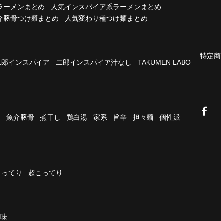
ラーメンまとめ
人気インスパイア系ラーメンまとめ
介豚骨つけ麺まとめ
人気変わり種つけ麺まとめ
特定商
二郎インスパイア
二郎インスパイア汁なし
TAKUMEN LABO
油
魚介豚骨
煮干し
鶏白湯
家系
旨辛
担々麺
個性派
こってり
超こってり
濃味