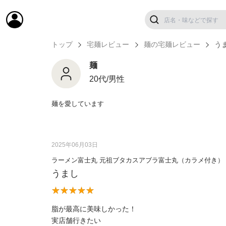
トップ
宅麺レビュー
麺の宅麺レビュー
う
麺
20代/男性
麺を愛しています
2025年06月03日
ラーメン富士丸 元祖ブタカスアブラ富士丸（カラメ付き）
うまし
脂が最高に美味しかった！
実店舗行きたい