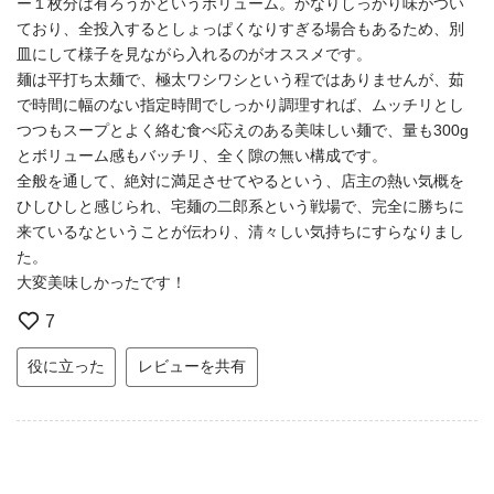
ー１枚分は有ろうかというボリューム。かなりしっかり味がつい
ており、全投入するとしょっぱくなりすぎる場合もあるため、別
皿にして様子を見ながら入れるのがオススメです。
麺は平打ち太麺で、極太ワシワシという程ではありませんが、茹
で時間に幅のない指定時間でしっかり調理すれば、ムッチリとし
つつもスープとよく絡む食べ応えのある美味しい麺で、量も300g
とボリューム感もバッチリ、全く隙の無い構成です。
全般を通して、絶対に満足させてやるという、店主の熱い気概を
ひしひしと感じられ、宅麺の二郎系という戦場で、完全に勝ちに
来ているなということが伝わり、清々しい気持ちにすらなりまし
た。
大変美味しかったです！
7
役に立った
レビューを共有