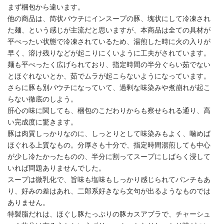
まず梱包から違います。
他の商品は、筒状パウチにインスープの豚、塊状にして冷凍され
た麺、という感じが主流だと思いますが、本商品は全ての具材が
平べったい状態で冷凍されているため、湯煎した時に火の入りが
早く、溶け残りなどが起こりにくいように工夫がされています。
麺も平べったく広げられており、指定時間の半分ぐらい茹でない
とほぐれないとか、茹でムラが起こらないようになっています。
さらに豚も別パウチになっていて、過剰な味染みや煮崩れが起こ
らない徹底のしよう。
肝心の味に関しても、梱包のこだわりからも察せられる通り、高
い完成度に驚きます。
豚は肉質しっかりなのに、しっとりとして味染みもよく、噛めば
ほぐれる上質なもの。分厚さも十分で、指定時間湯煎しても中心
が少し冷たかったものの、半分に割ってスープにしばらく浸して
いれば問題ありませんでした。
スープは微乳化で、旨味も塩味もしっかり感じられてパンチもあ
り、好みの差はあれ、二郎系好きなら文句が出るようなものでは
ありません。
特製脂だれは、ほぐし豚たっぷりの豚カスアブラで、チャーシュ