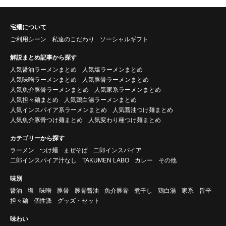
宅麺について
ご利用シーン
私達のこだわり
ソーシャルギフト
解説まとめ記事から探す
人気醤油ラーメンまとめ
人気塩ラーメンまとめ
人気味噌ラーメンまとめ
人気豚骨ラーメンまとめ
人気魚介豚骨ラーメンまとめ
人気家系ラーメンまとめ
人気担々麺まとめ
人気鶏白湯ラーメンまとめ
人気インスパイア系ラーメンまとめ
人気醤油つけ麺まとめ
人気魚介豚骨つけ麺まとめ
人気変わり種つけ麺まとめ
カテゴリーから探す
ラーメン
つけ麺
まぜそば
二郎インスパイア
二郎インスパイア汁なし
TAKUMEN LABO
カレー
その他
味別
醤油
塩
味噌
豚骨
豚骨醤油
魚介豚骨
煮干し
鶏白湯
家系
旨辛
担々麺
個性派
グッズ・セット
味わい