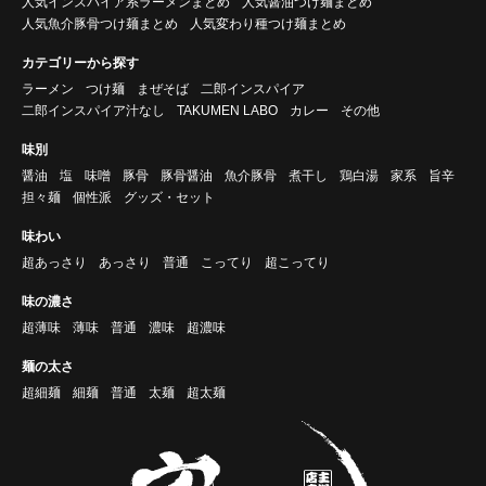
人気インスパイア系ラーメンまとめ
人気醤油つけ麺まとめ
人気魚介豚骨つけ麺まとめ
人気変わり種つけ麺まとめ
カテゴリーから探す
ラーメン
つけ麺
まぜそば
二郎インスパイア
二郎インスパイア汁なし
TAKUMEN LABO
カレー
その他
味別
醤油
塩
味噌
豚骨
豚骨醤油
魚介豚骨
煮干し
鶏白湯
家系
旨辛
担々麺
個性派
グッズ・セット
味わい
超あっさり
あっさり
普通
こってり
超こってり
味の濃さ
超薄味
薄味
普通
濃味
超濃味
麺の太さ
超細麺
細麺
普通
太麺
超太麺