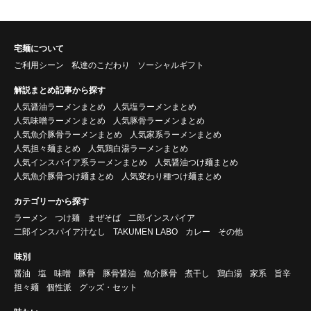
宅麺について
ご利用シーン
私達のこだわり
ソーシャルギフト
解説まとめ記事から探す
人気醤油ラーメンまとめ
人気塩ラーメンまとめ
人気味噌ラーメンまとめ
人気豚骨ラーメンまとめ
人気魚介豚骨ラーメンまとめ
人気家系ラーメンまとめ
人気担々麺まとめ
人気鶏白湯ラーメンまとめ
人気インスパイア系ラーメンまとめ
人気醤油つけ麺まとめ
人気魚介豚骨つけ麺まとめ
人気変わり種つけ麺まとめ
カテゴリーから探す
ラーメン
つけ麺
まぜそば
二郎インスパイア
二郎インスパイア汁なし
TAKUMEN LABO
カレー
その他
味別
醤油
塩
味噌
豚骨
豚骨醤油
魚介豚骨
煮干し
鶏白湯
家系
旨辛
担々麺
個性派
グッズ・セット