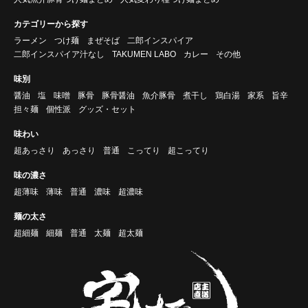
カテゴリーから探す
ラーメン
つけ麺
まぜそば
二郎インスパイア
二郎インスパイア汁なし
TAKUMEN LABO
カレー
その他
味別
醤油
塩
味噌
豚骨
豚骨醤油
魚介豚骨
煮干し
鶏白湯
家系
旨辛
担々麺
個性派
グッズ・セット
味わい
超あっさり
あっさり
普通
こってり
超こってり
味の濃さ
超薄味
薄味
普通
濃味
超濃味
麺の太さ
超細麺
細麺
普通
太麺
超太麺