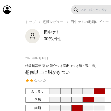
トップ
宅麺レビュー
田中ァ！の宅麺レビュー
田中ァ！
30代/男性
2025年07月16日
特級鶏蕎麦 龍介 龍介つけ蕎麦（つけ麺・鶏白湯）
想像以上に脂がきつい
あっさり
薄味
細麺