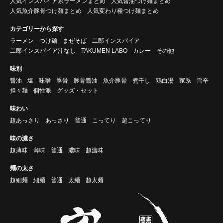
人気インスパイア系ラーメンまとめ
人気醤油つけ麺まとめ
人気魚介豚骨つけ麺まとめ
人気変わり種つけ麺まとめ
カテゴリーから探す
ラーメン
つけ麺
まぜそば
二郎インスパイア
二郎インスパイア汁なし
TAKUMEN LABO
カレー
その他
味別
醤油
塩
味噌
豚骨
豚骨醤油
魚介豚骨
煮干し
鶏白湯
家系
旨辛
担々麺
個性派
グッズ・セット
味わい
超あっさり
あっさり
普通
こってり
超こってり
味の濃さ
超薄味
薄味
普通
濃味
超濃味
麺の太さ
超細麺
細麺
普通
太麺
超太麺