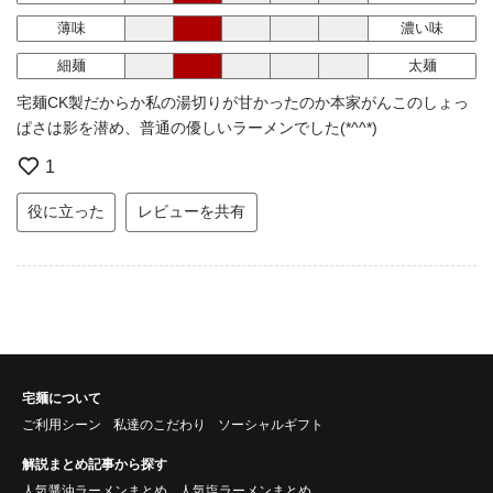
薄味
濃い味
細麺
太麺
宅麺CK製だからか私の湯切りが甘かったのか本家がんこのしょっ
ぱさは影を潜め、普通の優しいラーメンでした(*^^*)
1
役に立った
レビューを共有
宅麺について
ご利用シーン
私達のこだわり
ソーシャルギフト
解説まとめ記事から探す
人気醤油ラーメンまとめ
人気塩ラーメンまとめ