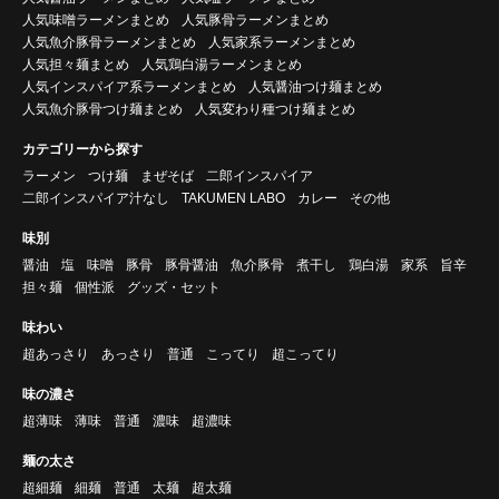
人気味噌ラーメンまとめ
人気豚骨ラーメンまとめ
人気魚介豚骨ラーメンまとめ
人気家系ラーメンまとめ
人気担々麺まとめ
人気鶏白湯ラーメンまとめ
人気インスパイア系ラーメンまとめ
人気醤油つけ麺まとめ
人気魚介豚骨つけ麺まとめ
人気変わり種つけ麺まとめ
カテゴリーから探す
ラーメン
つけ麺
まぜそば
二郎インスパイア
二郎インスパイア汁なし
TAKUMEN LABO
カレー
その他
味別
醤油
塩
味噌
豚骨
豚骨醤油
魚介豚骨
煮干し
鶏白湯
家系
旨辛
担々麺
個性派
グッズ・セット
味わい
超あっさり
あっさり
普通
こってり
超こってり
味の濃さ
超薄味
薄味
普通
濃味
超濃味
麺の太さ
超細麺
細麺
普通
太麺
超太麺