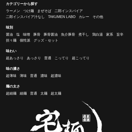
カテゴリーから探す
ラーメン
つけ麺
まぜそば
二郎インスパイア
二郎インスパイア汁なし
TAKUMEN LABO
カレー
その他
味別
醤油
塩
味噌
豚骨
豚骨醤油
魚介豚骨
煮干し
鶏白湯
家系
旨辛
担々麺
個性派
グッズ・セット
味わい
超あっさり
あっさり
普通
こってり
超こってり
味の濃さ
超薄味
薄味
普通
濃味
超濃味
麺の太さ
超細麺
細麺
普通
太麺
超太麺