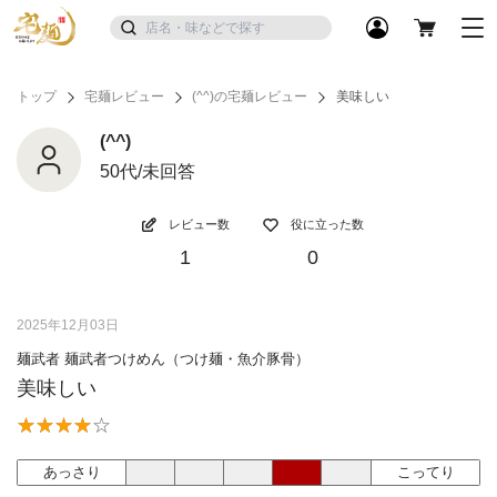
トップ
宅麺レビュー
(^^)の宅麺レビュー
美味しい
(^^)
50代/未回答
レビュー数
役に立った数
1
0
2025年12月03日
麺武者 麺武者つけめん（つけ麺・魚介豚骨）
美味しい
あっさり
こってり