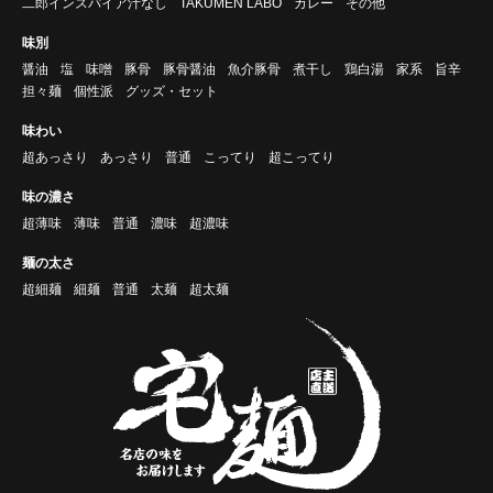
二郎インスパイア汁なし
TAKUMEN LABO
カレー
その他
味別
醤油
塩
味噌
豚骨
豚骨醤油
魚介豚骨
煮干し
鶏白湯
家系
旨辛
担々麺
個性派
グッズ・セット
味わい
超あっさり
あっさり
普通
こってり
超こってり
味の濃さ
超薄味
薄味
普通
濃味
超濃味
麺の太さ
超細麺
細麺
普通
太麺
超太麺