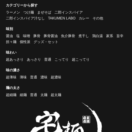
カテゴリーから探す
ラーメン
つけ麺
まぜそば
二郎インスパイア
二郎インスパイア汁なし
TAKUMEN LABO
カレー
その他
味別
醤油
塩
味噌
豚骨
豚骨醤油
魚介豚骨
煮干し
鶏白湯
家系
旨辛
担々麺
個性派
グッズ・セット
味わい
超あっさり
あっさり
普通
こってり
超こってり
味の濃さ
超薄味
薄味
普通
濃味
超濃味
麺の太さ
超細麺
細麺
普通
太麺
超太麺