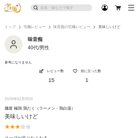
トップ
宅麺レビュー
味音痴の宅麺レビュー
美味しいけど
味音痴
40代/男性
参考になりません
レビュー数
役に立った数
15
1
2026年02月05日
麺屋 極鶏 鶏だく（ラーメン・鶏白湯）
美味しいけど
スープが足りなくなる