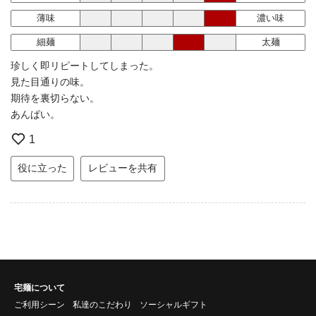
薄味
濃い味
細麺
太麺
珍しく即リピートしてしまった。
見た目通りの味。
期待を裏切らない。
あんぱい。
1
役に立った
レビューを共有
宅麺について
ご利用シーン
私達のこだわり
ソーシャルギフト