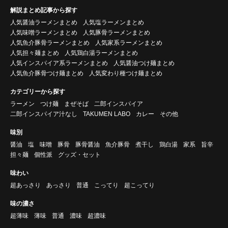
解説まとめ記事から探す
人気醤油ラーメンまとめ
人気塩ラーメンまとめ
人気味噌ラーメンまとめ
人気豚骨ラーメンまとめ
人気魚介豚骨ラーメンまとめ
人気家系ラーメンまとめ
人気担々麺まとめ
人気鶏白湯ラーメンまとめ
人気インスパイア系ラーメンまとめ
人気醤油つけ麺まとめ
人気魚介豚骨つけ麺まとめ
人気変わり種つけ麺まとめ
カテゴリーから探す
ラーメン
つけ麺
まぜそば
二郎インスパイア
二郎インスパイア汁なし
TAKUMEN LABO
カレー
その他
味別
醤油
塩
味噌
豚骨
豚骨醤油
魚介豚骨
煮干し
鶏白湯
家系
旨辛
担々麺
個性派
グッズ・セット
味わい
超あっさり
あっさり
普通
こってり
超こってり
味の濃さ
超薄味
薄味
普通
濃味
超濃味