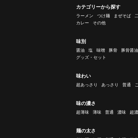
カテゴリーから探す
ラーメン
つけ麺
まぜそば
カレー
その他
味別
醤油
塩
味噌
豚骨
豚骨醤
グッズ・セット
味わい
超あっさり
あっさり
普通
味の濃さ
超薄味
薄味
普通
濃味
超
麺の太さ