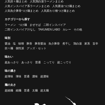
人気担々麺まとめ
人気鶏白湯ラーメンまとめ
人気インスパイア系ラーメンまとめ
人気醤油つけ麺まとめ
人気魚介豚骨つけ麺まとめ
人気変わり種つけ麺まとめ
カテゴリーから探す
ラーメン
つけ麺
まぜそば
二郎インスパイア
二郎インスパイア汁なし
TAKUMEN LABO
カレー
その他
味別
醤油
塩
味噌
豚骨
豚骨醤油
魚介豚骨
煮干し
鶏白湯
家系
旨辛
担々麺
個性派
グッズ・セット
味わい
超あっさり
あっさり
普通
こってり
超こってり
味の濃さ
超薄味
薄味
普通
濃味
超濃味
麺の太さ
超細麺
細麺
普通
太麺
超太麺