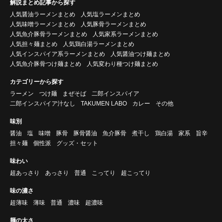
解説まとめ記事から探す
人気醤油ラーメンまとめ
人気塩ラーメンまとめ
人気味噌ラーメンまとめ
人気豚骨ラーメンまとめ
人気魚介豚骨ラーメンまとめ
人気家系ラーメンまとめ
人気担々麺まとめ
人気鶏白湯ラーメンまとめ
人気インスパイア系ラーメンまとめ
人気醤油つけ麺まとめ
人気魚介豚骨つけ麺まとめ
人気変わり種つけ麺まとめ
カテゴリーから探す
ラーメン
つけ麺
まぜそば
二郎インスパイア
二郎インスパイア汁なし
TAKUMEN LABO
カレー
その他
味別
醤油
塩
味噌
豚骨
豚骨醤油
魚介豚骨
煮干し
鶏白湯
家系
旨辛
担々麺
個性派
グッズ・セット
味わい
超あっさり
あっさり
普通
こってり
超こってり
味の濃さ
超薄味
薄味
普通
濃味
超濃味
麺の太さ