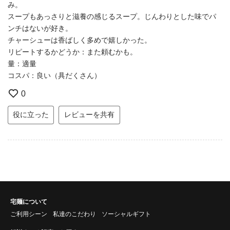
み。
スープもあっさりと滋養の感じるスープ。じんわりとした味でパ
ンチはないが好き。
チャーシューは香ばしく多めで嬉しかった。
リピートするかどうか：また頼むかも。
量：適量
コスパ：良い（具だくさん）
0
役に立った
レビューを共有
宅麺について
ご利用シーン
私達のこだわり
ソーシャルギフト