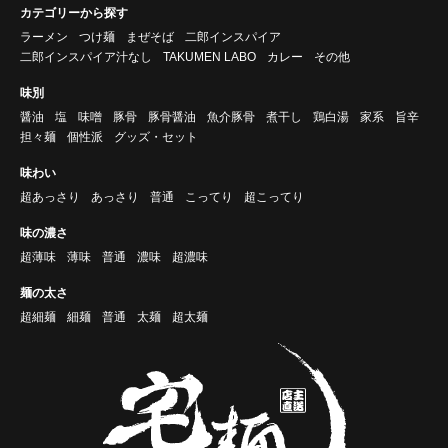
カテゴリーから探す
ラーメン
つけ麺
まぜそば
二郎インスパイア
二郎インスパイア汁なし
TAKUMEN LABO
カレー
その他
味別
醤油
塩
味噌
豚骨
豚骨醤油
魚介豚骨
煮干し
鶏白湯
家系
旨辛
担々麺
個性派
グッズ・セット
味わい
超あっさり
あっさり
普通
こってり
超こってり
味の濃さ
超薄味
薄味
普通
濃味
超濃味
麺の太さ
超細麺
細麺
普通
太麺
超太麺