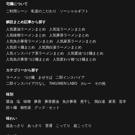
宅麺について
ご利用シーン
私達のこだわり
ソーシャルギフト
解説まとめ記事から探す
人気醤油ラーメンまとめ
人気塩ラーメンまとめ
人気味噌ラーメンまとめ
人気豚骨ラーメンまとめ
人気魚介豚骨ラーメンまとめ
人気家系ラーメンまとめ
人気担々麺まとめ
人気鶏白湯ラーメンまとめ
人気インスパイア系ラーメンまとめ
人気醤油つけ麺まとめ
人気魚介豚骨つけ麺まとめ
人気変わり種つけ麺まとめ
カテゴリーから探す
ラーメン
つけ麺
まぜそば
二郎インスパイア
二郎インスパイア汁なし
TAKUMEN LABO
カレー
その他
味別
醤油
塩
味噌
豚骨
豚骨醤油
魚介豚骨
煮干し
鶏白湯
家系
旨辛
担々麺
個性派
グッズ・セット
味わい
超あっさり
あっさり
普通
こってり
超こってり