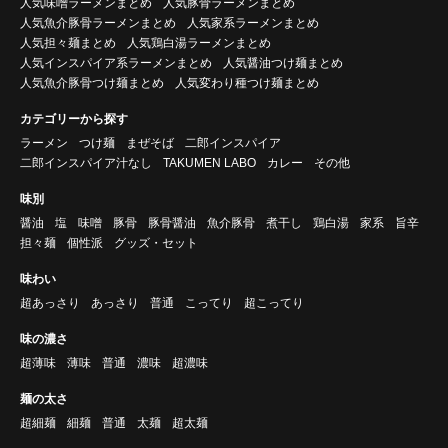
人気味噌ラーメンまとめ
人気豚骨ラーメンまとめ
人気魚介豚骨ラーメンまとめ
人気家系ラーメンまとめ
人気担々麺まとめ
人気鶏白湯ラーメンまとめ
人気インスパイア系ラーメンまとめ
人気醤油つけ麺まとめ
人気魚介豚骨つけ麺まとめ
人気変わり種つけ麺まとめ
カテゴリーから探す
ラーメン
つけ麺
まぜそば
二郎インスパイア
二郎インスパイア汁なし
TAKUMEN LABO
カレー
その他
味別
醤油
塩
味噌
豚骨
豚骨醤油
魚介豚骨
煮干し
鶏白湯
家系
旨辛
担々麺
個性派
グッズ・セット
味わい
超あっさり
あっさり
普通
こってり
超こってり
味の濃さ
超薄味
薄味
普通
濃味
超濃味
麺の太さ
超細麺
細麺
普通
太麺
超太麺