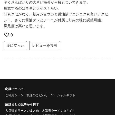
尽くさんばかりの大きい海苔が何枚もついてきます。
用意するのはネギとライスくらい。
味もクセがなく、刻みショウガと醤油漬けニンニクも良いアクセ
ント。さらに醤油ダレとチーユが付属し好みの味に調整可能。
満足度は高いと思います。
0
役に立った
レビューを共有
宅麺について
ご利用シーン
私達のこだわり
ソーシャルギフト
解説まとめ記事から探す
人気醤油ラーメンまとめ
人気塩ラーメンまとめ