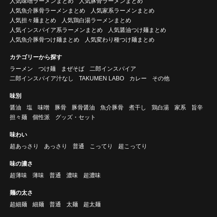
人気味噌ラーメンまとめ
人気豚骨ラーメンまとめ
人気魚介豚骨ラーメンまとめ
人気家系ラーメンまとめ
人気担々麺まとめ
人気鶏白湯ラーメンまとめ
人気インスパイア系ラーメンまとめ
人気醤油つけ麺まとめ
人気魚介豚骨つけ麺まとめ
人気変わり種つけ麺まとめ
カテゴリーから探す
ラーメン
つけ麺
まぜそば
二郎インスパイア
二郎インスパイア汁なし
TAKUMEN LABO
カレー
その他
味別
醤油
塩
味噌
豚骨
豚骨醤油
魚介豚骨
煮干し
鶏白湯
家系
旨辛
担々麺
個性派
グッズ・セット
味わい
超あっさり
あっさり
普通
こってり
超こってり
味の濃さ
超薄味
薄味
普通
濃味
超濃味
麺の太さ
超細麺
細麺
普通
太麺
超太麺