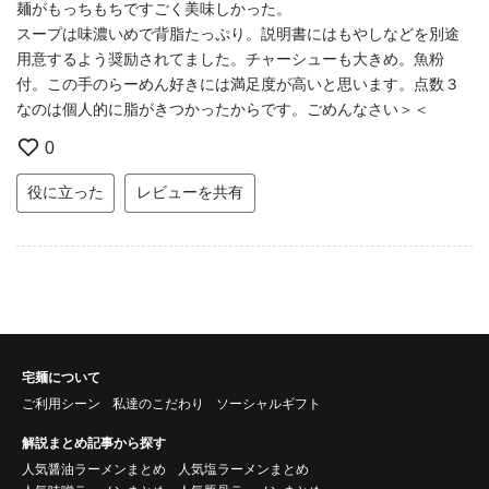
麺がもっちもちですごく美味しかった。
スープは味濃いめで背脂たっぷり。説明書にはもやしなどを別途
用意するよう奨励されてました。チャーシューも大きめ。魚粉
付。この手のらーめん好きには満足度が高いと思います。点数３
なのは個人的に脂がきつかったからです。ごめんなさい＞＜
0
役に立った
レビューを共有
宅麺について
ご利用シーン
私達のこだわり
ソーシャルギフト
解説まとめ記事から探す
人気醤油ラーメンまとめ
人気塩ラーメンまとめ