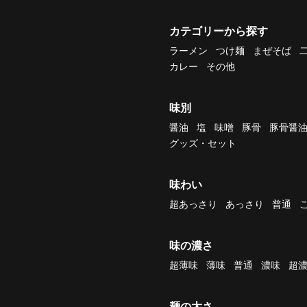
カテゴリーから探す
ラーメン
つけ麺
まぜそば
カレー
その他
味別
醤油
塩
味噌
豚骨
豚骨醤
グッズ・セット
味わい
超あっさり
あっさり
普通
味の濃さ
超薄味
薄味
普通
濃味
超
麺の太さ