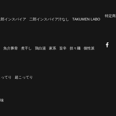
特定商
二郎インスパイア
二郎インスパイア汁なし
TAKUMEN LABO
油
魚介豚骨
煮干し
鶏白湯
家系
旨辛
担々麺
個性派
こってり
超こってり
濃味