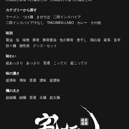
カテゴリーから探す
ラーメン
つけ麺
まぜそば
二郎インスパイア
二郎インスパイア汁なし
TAKUMEN LABO
カレー
その他
味別
醤油
塩
味噌
豚骨
豚骨醤油
魚介豚骨
煮干し
鶏白湯
家系
旨辛
担々麺
個性派
グッズ・セット
味わい
超あっさり
あっさり
普通
こってり
超こってり
味の濃さ
超薄味
薄味
普通
濃味
超濃味
麺の太さ
超細麺
細麺
普通
太麺
超太麺