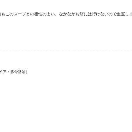
麺もこのスープとの相性のよい。なかなかお店には行けないので重宝し
イア・豚骨醤油）