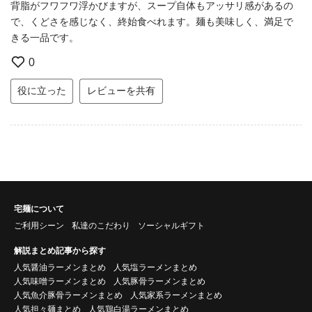
背脂がフワフワ浮かびますが、スープ自体もアッサリ感があるの
で、くどさを感じなく、終始食べれます。麺も美味しく、満足で
きる一品です。
0
役に立った
レビューを共有
宅麺について
ご利用シーン
私達のこだわり
ソーシャルギフト
解説まとめ記事から探す
人気醤油ラーメンまとめ
人気塩ラーメンまとめ
人気味噌ラーメンまとめ
人気豚骨ラーメンまとめ
人気魚介豚骨ラーメンまとめ
人気家系ラーメンまとめ
人気担々麺まとめ
人気鶏白湯ラーメンまとめ