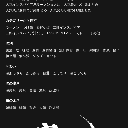
人気インスパイア系ラーメンまとめ
人気醤油つけ麺まとめ
人気魚介豚骨つけ麺まとめ
人気変わり種つけ麺まとめ
カテゴリーから探す
ラーメン
つけ麺
まぜそば
二郎インスパイア
二郎インスパイア汁なし
TAKUMEN LABO
カレー
その他
味別
醤油
塩
味噌
豚骨
豚骨醤油
魚介豚骨
煮干し
鶏白湯
家系
旨辛
担々麺
個性派
グッズ・セット
味わい
超あっさり
あっさり
普通
こってり
超こってり
味の濃さ
超薄味
薄味
普通
濃味
超濃味
麺の太さ
超細麺
細麺
普通
太麺
超太麺