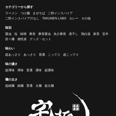
カテゴリーから探す
ラーメン
つけ麺
まぜそば
二郎インスパイア
二郎インスパイア汁なし
TAKUMEN LABO
カレー
その他
味別
醤油
塩
味噌
豚骨
豚骨醤油
魚介豚骨
煮干し
鶏白湯
家系
旨辛
担々麺
個性派
グッズ・セット
味わい
超あっさり
あっさり
普通
こってり
超こってり
味の濃さ
超薄味
薄味
普通
濃味
超濃味
麺の太さ
超細麺
細麺
普通
太麺
超太麺