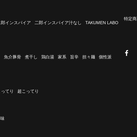
特定商
二郎インスパイア
二郎インスパイア汁なし
TAKUMEN LABO
油
魚介豚骨
煮干し
鶏白湯
家系
旨辛
担々麺
個性派
こってり
超こってり
濃味