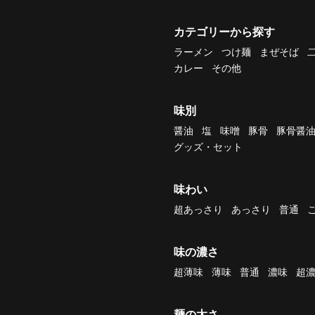
カテゴリーから探す
ラーメン
つけ麺
まぜそば
カレー
その他
味別
醤油
塩
味噌
豚骨
豚骨醤
グッズ・セット
味わい
超あっさり
あっさり
普通
味の濃さ
超薄味
薄味
普通
濃味
超
麺の太さ