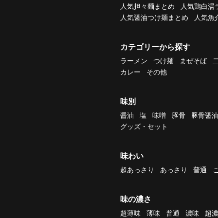
人気担々麺まとめ
人気鶏白湯
人気醤油つけ麺まとめ
人気魚
カテゴリーから探す
ラーメン
つけ麺
まぜそば
カレー
その他
味別
醤油
塩
味噌
豚骨
豚骨醤
グッズ・セット
味わい
超あっさり
あっさり
普通
味の濃さ
超薄味
薄味
普通
濃味
超