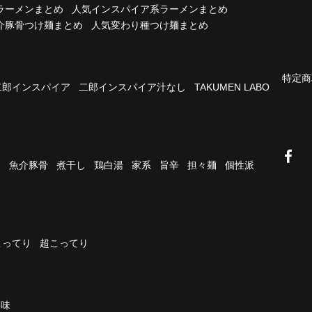
ラーメンまとめ
人気インスパイア系ラーメンまとめ
介豚骨つけ麺まとめ
人気変わり種つけ麺まとめ
特定商
二郎インスパイア
二郎インスパイア汁なし
TAKUMEN LABO
油
魚介豚骨
煮干し
鶏白湯
家系
旨辛
担々麺
個性派
こってり
超こってり
濃味