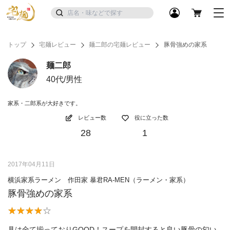
トップ
宅麺レビュー
麺二郎の宅麺レビュー
豚骨強めの家系
麺二郎
40代/男性
家系・二郎系が大好きです。
レビュー数
役に立った数
28
1
2017年04月11日
横浜家系ラーメン 作田家 暴君RA-MEN（ラーメン・家系）
豚骨強めの家系
具は全て揃っておりGOOD！スープを開封すると良い豚骨の匂い