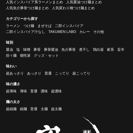
人気インスパイア系ラーメンまとめ
人気醤油つけ麺まとめ
人気魚介豚骨つけ麺まとめ
人気変わり種つけ麺まとめ
カテゴリーから探す
ラーメン
つけ麺
まぜそば
二郎インスパイア
二郎インスパイア汁なし
TAKUMEN LABO
カレー
その他
味別
醤油
塩
味噌
豚骨
豚骨醤油
魚介豚骨
煮干し
鶏白湯
家系
旨辛
担々麺
個性派
グッズ・セット
味わい
超あっさり
あっさり
普通
こってり
超こってり
味の濃さ
超薄味
薄味
普通
濃味
超濃味
麺の太さ
超細麺
細麺
普通
太麺
超太麺