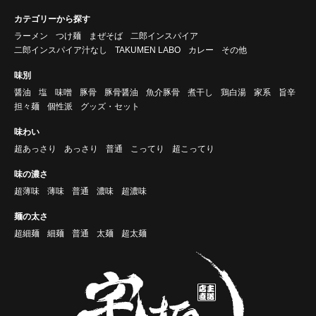
カテゴリーから探す
ラーメン
つけ麺
まぜそば
二郎インスパイア
二郎インスパイア汁なし
TAKUMEN LABO
カレー
その他
味別
醤油
塩
味噌
豚骨
豚骨醤油
魚介豚骨
煮干し
鶏白湯
家系
旨辛
担々麺
個性派
グッズ・セット
味わい
超あっさり
あっさり
普通
こってり
超こってり
味の濃さ
超薄味
薄味
普通
濃味
超濃味
麺の太さ
超細麺
細麺
普通
太麺
超太麺