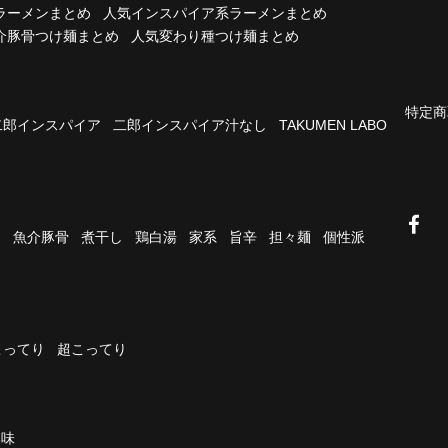
ラーメンまとめ
人気インスパイア系ラーメンまとめ
介豚骨つけ麺まとめ
人気変わり種つけ麺まとめ
特定商
二郎インスパイア
二郎インスパイア汁なし
TAKUMEN LABO
油
魚介豚骨
煮干し
鶏白湯
家系
旨辛
担々麺
個性派
こってり
超こってり
濃味