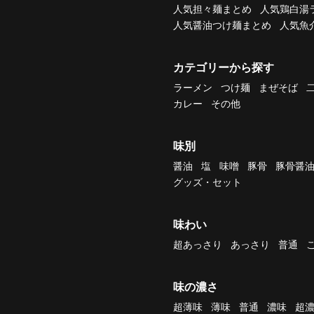
人気担々麺まとめ
人気鶏白湯
人気醤油つけ麺まとめ
人気魚
カテゴリーから探す
ラーメン
つけ麺
まぜそば
カレー
その他
味別
醤油
塩
味噌
豚骨
豚骨醤
グッズ・セット
味わい
超あっさり
あっさり
普通
味の濃さ
超薄味
薄味
普通
濃味
超