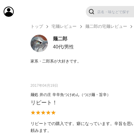
トップ
宅麺レビュー
麺二郎の宅麺レビュー
麺二郎
40代/男性
家系・二郎系が大好きです。
2017年04月19日
麺処 井の庄 辛辛魚つけめん（つけ麺・旨辛）
リピート！
リピートでの購入です。癖になっています。辛旨を思
頼みます。