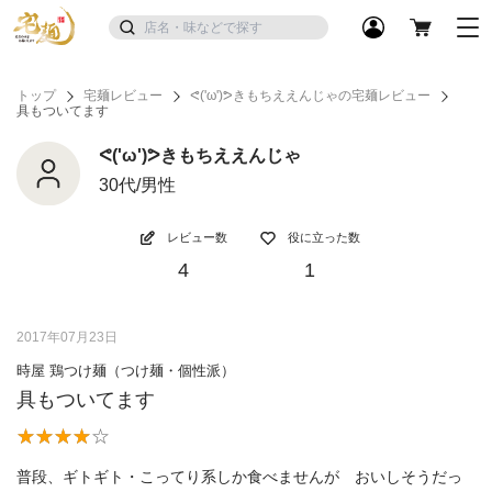
トップ
宅麺レビュー
ᕙ('ω')ᕗきもちええんじゃの宅麺レビュー
具もついてます
ᕙ('ω')ᕗきもちええんじゃ
30代/男性
レビュー数
役に立った数
4
1
2017年07月23日
時屋 鶏つけ麺（つけ麺・個性派）
具もついてます
普段、ギトギト・こってり系しか食べませんが おいしそうだっ