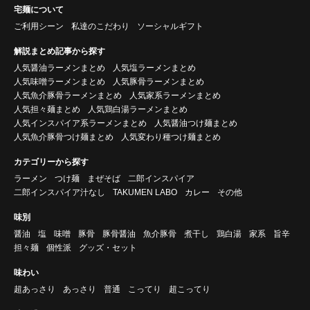
宅麺について
ご利用シーン
私達のこだわり
ソーシャルギフト
解説まとめ記事から探す
人気醤油ラーメンまとめ
人気塩ラーメンまとめ
人気味噌ラーメンまとめ
人気豚骨ラーメンまとめ
人気魚介豚骨ラーメンまとめ
人気家系ラーメンまとめ
人気担々麺まとめ
人気鶏白湯ラーメンまとめ
人気インスパイア系ラーメンまとめ
人気醤油つけ麺まとめ
人気魚介豚骨つけ麺まとめ
人気変わり種つけ麺まとめ
カテゴリーから探す
ラーメン
つけ麺
まぜそば
二郎インスパイア
二郎インスパイア汁なし
TAKUMEN LABO
カレー
その他
味別
醤油
塩
味噌
豚骨
豚骨醤油
魚介豚骨
煮干し
鶏白湯
家系
旨辛
担々麺
個性派
グッズ・セット
味わい
超あっさり
あっさり
普通
こってり
超こってり