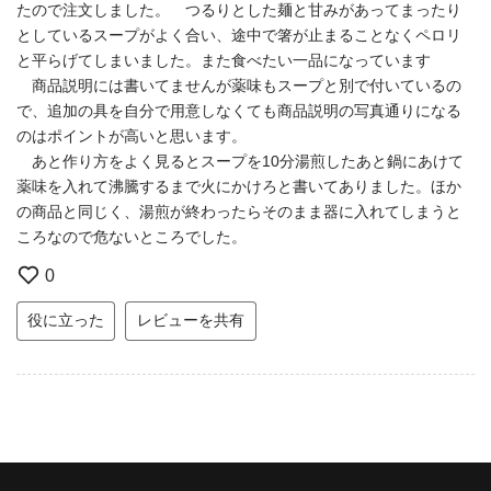
たので注文しました。 つるりとした麺と甘みがあってまったり
としているスープがよく合い、途中で箸が止まることなくペロリ
と平らげてしまいました。また食べたい一品になっています
商品説明には書いてませんが薬味もスープと別で付いているの
で、追加の具を自分で用意しなくても商品説明の写真通りになる
のはポイントが高いと思います。
あと作り方をよく見るとスープを10分湯煎したあと鍋にあけて
薬味を入れて沸騰するまで火にかけろと書いてありました。ほか
の商品と同じく、湯煎が終わったらそのまま器に入れてしまうと
ころなので危ないところでした。
0
役に立った
レビューを共有