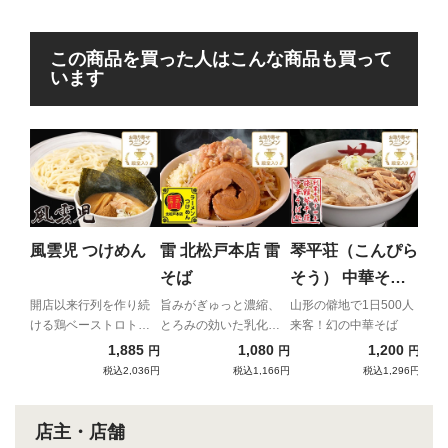
この商品を買った人はこんな商品も買って
います
ち
ん
二郎
主が
風雲児 つけめん
雷 北松戸本店 雷
琴平荘（こんぴら
イア
そば
そう） 中華そば
（あっさり）
開店以来行列を作り続
旨みがぎゅっと濃縮、
山形の僻地で1日500人
ける鶏ベーストロトロ
とろみの効いた乳化ス
来客！幻の中華そば
つけ麺
ープと自家製極太麺の
1,885
1,080
1,200
円
円
円
強烈濃厚コンビネーシ
税込2,036円
税込1,166円
税込1,296円
ョン！
店主・店舗