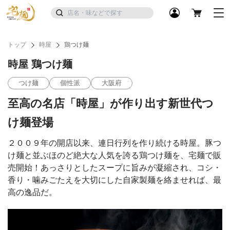
トップ
時屋
鶏つけ麺
時屋 鶏つけ麺
つけ麺
個性派
大阪府
至高の名店「時屋」が作り出す新世代つ
け麺登場
２００９年の開店以来、連日行列を作り続ける時屋。豚つ
け麺と並ぶほのど絶大な人気を誇る鶏つけ麺を、宅麺で販
売開始！あっさりとしたスープに旨みが凝縮され、コシ・
香り・噛みごたえを大切にした自家製麺を絡ませれば、最
高の逸品だ。