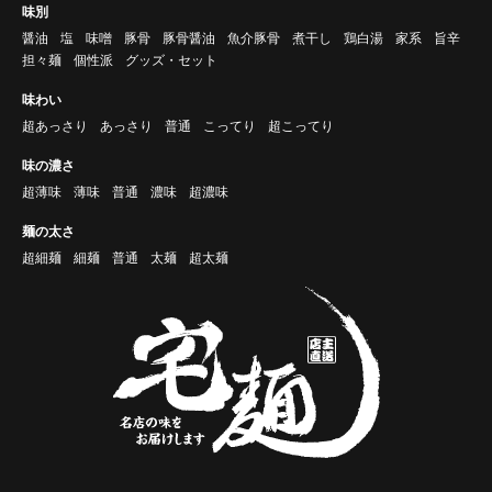
味別
醤油
塩
味噌
豚骨
豚骨醤油
魚介豚骨
煮干し
鶏白湯
家系
旨辛
担々麺
個性派
グッズ・セット
味わい
超あっさり
あっさり
普通
こってり
超こってり
味の濃さ
超薄味
薄味
普通
濃味
超濃味
麺の太さ
超細麺
細麺
普通
太麺
超太麺