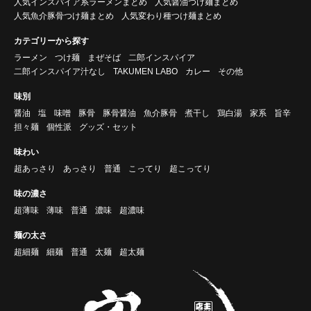
人気インスパイア系ラーメンまとめ
人気醤油つけ麺まとめ
人気魚介豚骨つけ麺まとめ
人気変わり種つけ麺まとめ
カテゴリーから探す
ラーメン
つけ麺
まぜそば
二郎インスパイア
二郎インスパイア汁なし
TAKUMEN LABO
カレー
その他
味別
醤油
塩
味噌
豚骨
豚骨醤油
魚介豚骨
煮干し
鶏白湯
家系
旨辛
担々麺
個性派
グッズ・セット
味わい
超あっさり
あっさり
普通
こってり
超こってり
味の濃さ
超薄味
薄味
普通
濃味
超濃味
麺の太さ
超細麺
細麺
普通
太麺
超太麺