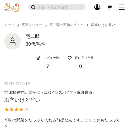
トップ
宅麺レビュー
宅二郎の宅麺レビュー
塩辛いけど旨い。
宅二郎
30代/男性
レビュー数
役に立った数
7
0
2014年01月14日
雷 北松戸本店 雷そば（二郎インスパイア・豚骨醤油）
塩辛いけど旨い。
辛味は野菜をたっぷり入れる前提なんです。ニンニクもたっぷり
と。