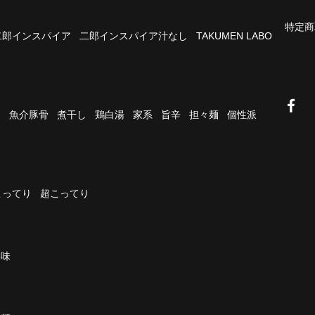
特定商
二郎インスパイア
二郎インスパイア汁なし
TAKUMEN LABO
油
魚介豚骨
煮干し
鶏白湯
家系
旨辛
担々麺
個性派
こってり
超こってり
濃味