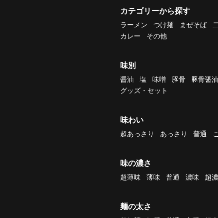
カテゴリーから探す
ラーメン
つけ麺
まぜそば
カレー
その他
味別
醤油
塩
味噌
豚骨
豚骨醤
グッズ・セット
味わい
超あっさり
あっさり
普通
味の濃さ
超薄味
薄味
普通
濃味
超
麺の太さ