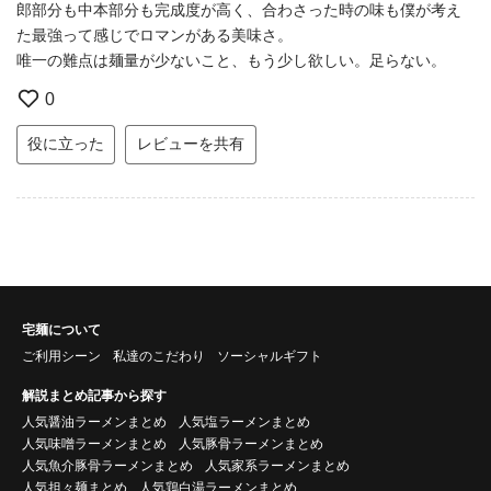
郎部分も中本部分も完成度が高く、合わさった時の味も僕が考え
た最強って感じでロマンがある美味さ。
唯一の難点は麺量が少ないこと、もう少し欲しい。足らない。
0
役に立った
レビューを共有
宅麺について
ご利用シーン
私達のこだわり
ソーシャルギフト
解説まとめ記事から探す
人気醤油ラーメンまとめ
人気塩ラーメンまとめ
人気味噌ラーメンまとめ
人気豚骨ラーメンまとめ
人気魚介豚骨ラーメンまとめ
人気家系ラーメンまとめ
人気担々麺まとめ
人気鶏白湯ラーメンまとめ