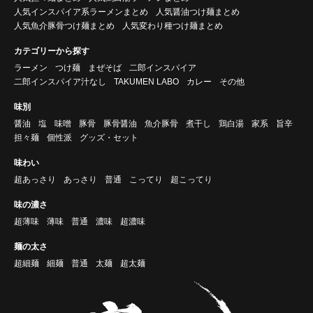
人気インスパイア系ラーメンまとめ
人気醤油つけ麺まとめ
人気魚介豚骨つけ麺まとめ
人気変わり種つけ麺まとめ
カテゴリーから探す
ラーメン
つけ麺
まぜそば
二郎インスパイア
二郎インスパイア汁なし
TAKUMEN LABO
カレー
その他
味別
醤油
塩
味噌
豚骨
豚骨醤油
魚介豚骨
煮干し
鶏白湯
家系
旨辛
担々麺
個性派
グッズ・セット
味わい
超あっさり
あっさり
普通
こってり
超こってり
味の濃さ
超薄味
薄味
普通
濃味
超濃味
麺の太さ
超細麺
細麺
普通
太麺
超太麺