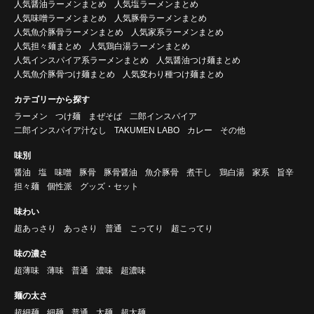
人気醤油ラーメンまとめ
人気塩ラーメンまとめ
人気味噌ラーメンまとめ
人気豚骨ラーメンまとめ
人気魚介豚骨ラーメンまとめ
人気家系ラーメンまとめ
人気担々麺まとめ
人気鶏白湯ラーメンまとめ
人気インスパイア系ラーメンまとめ
人気醤油つけ麺まとめ
人気魚介豚骨つけ麺まとめ
人気変わり種つけ麺まとめ
カテゴリーから探す
ラーメン
つけ麺
まぜそば
二郎インスパイア
二郎インスパイア汁なし
TAKUMEN LABO
カレー
その他
味別
醤油
塩
味噌
豚骨
豚骨醤油
魚介豚骨
煮干し
鶏白湯
家系
旨辛
担々麺
個性派
グッズ・セット
味わい
超あっさり
あっさり
普通
こってり
超こってり
味の濃さ
超薄味
薄味
普通
濃味
超濃味
麺の太さ
超細麺
細麺
普通
太麺
超太麺