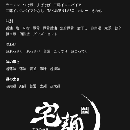
ラーメン
つけ麺
まぜそば
二郎インスパイア
二郎インスパイア汁なし
TAKUMEN LABO
カレー
その他
味別
醤油
塩
味噌
豚骨
豚骨醤油
魚介豚骨
煮干し
鶏白湯
家系
旨辛
担々麺
個性派
グッズ・セット
味わい
超あっさり
あっさり
普通
こってり
超こってり
味の濃さ
超薄味
薄味
普通
濃味
超濃味
麺の太さ
超細麺
細麺
普通
太麺
超太麺