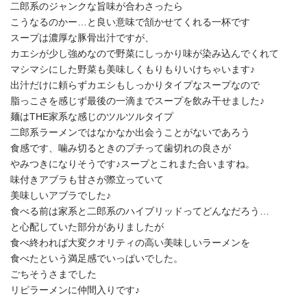
二郎系のジャンクな旨味が合わさったら
こうなるのかー…と良い意味で頷かせてくれる一杯です
スープは濃厚な豚骨出汁ですが、
カエシが少し強めなので野菜にしっかり味が染み込んでくれて
マシマシにした野菜も美味しくもりもりいけちゃいます♪
出汁だけに頼らずカエシもしっかりタイプなスープなので
脂っこさを感じず最後の一滴までスープを飲み干せました♪
麺はTHE家系な感じのツルツルタイプ
二郎系ラーメンではなかなか出会うことがないであろう
食感です、噛み切るときのプチって歯切れの良さが
やみつきになりそうです♪スープとこれまた合いますね。
味付きアブラも甘さが際立っていて
美味しいアブラでした♪
食べる前は家系と二郎系のハイブリッドってどんなだろう…
と心配していた部分がありましたが
食べ終われば大変クオリティの高い美味しいラーメンを
食べたという満足感でいっぱいでした。
ごちそうさまでした
リピラーメンに仲間入りです♪