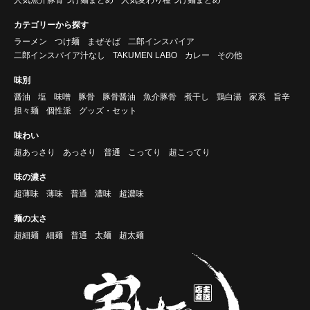
カテゴリーから探す
ラーメン
つけ麺
まぜそば
二郎インスパイア
二郎インスパイア汁なし
TAKUMEN LABO
カレー
その他
味別
醤油
塩
味噌
豚骨
豚骨醤油
魚介豚骨
煮干し
鶏白湯
家系
旨辛
担々麺
個性派
グッズ・セット
味わい
超あっさり
あっさり
普通
こってり
超こってり
味の濃さ
超薄味
薄味
普通
濃味
超濃味
麺の太さ
超細麺
細麺
普通
太麺
超太麺