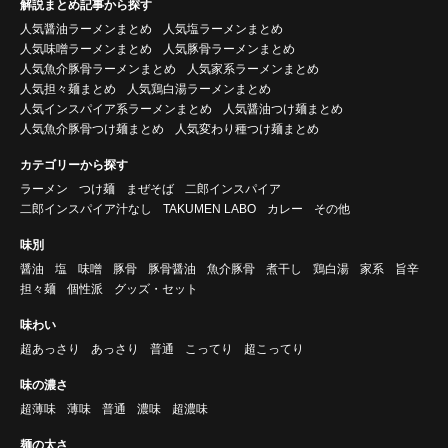
解説まとめ記事から探す
人気醤油ラーメンまとめ
人気塩ラーメンまとめ
人気味噌ラーメンまとめ
人気豚骨ラーメンまとめ
人気魚介豚骨ラーメンまとめ
人気家系ラーメンまとめ
人気担々麺まとめ
人気鶏白湯ラーメンまとめ
人気インスパイア系ラーメンまとめ
人気醤油つけ麺まとめ
人気魚介豚骨つけ麺まとめ
人気変わり種つけ麺まとめ
カテゴリーから探す
ラーメン
つけ麺
まぜそば
二郎インスパイア
二郎インスパイア汁なし
TAKUMEN LABO
カレー
その他
味別
醤油
塩
味噌
豚骨
豚骨醤油
魚介豚骨
煮干し
鶏白湯
家系
旨辛
担々麺
個性派
グッズ・セット
味わい
超あっさり
あっさり
普通
こってり
超こってり
味の濃さ
超薄味
薄味
普通
濃味
超濃味
麺の太さ