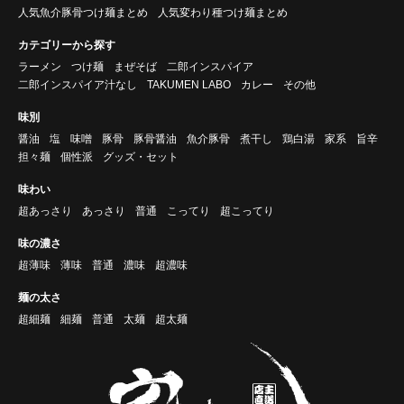
人気魚介豚骨つけ麺まとめ
人気変わり種つけ麺まとめ
カテゴリーから探す
ラーメン
つけ麺
まぜそば
二郎インスパイア
二郎インスパイア汁なし
TAKUMEN LABO
カレー
その他
味別
醤油
塩
味噌
豚骨
豚骨醤油
魚介豚骨
煮干し
鶏白湯
家系
旨辛
担々麺
個性派
グッズ・セット
味わい
超あっさり
あっさり
普通
こってり
超こってり
味の濃さ
超薄味
薄味
普通
濃味
超濃味
麺の太さ
超細麺
細麺
普通
太麺
超太麺