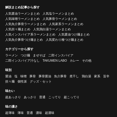
解説まとめ記事から探す
人気醤油ラーメンまとめ
人気塩ラーメンまとめ
人気味噌ラーメンまとめ
人気豚骨ラーメンまとめ
人気魚介豚骨ラーメンまとめ
人気家系ラーメンまとめ
人気担々麺まとめ
人気鶏白湯ラーメンまとめ
人気インスパイア系ラーメンまとめ
人気醤油つけ麺まとめ
人気魚介豚骨つけ麺まとめ
人気変わり種つけ麺まとめ
カテゴリーから探す
ラーメン
つけ麺
まぜそば
二郎インスパイア
二郎インスパイア汁なし
TAKUMEN LABO
カレー
その他
味別
醤油
塩
味噌
豚骨
豚骨醤油
魚介豚骨
煮干し
鶏白湯
家系
旨辛
担々麺
個性派
グッズ・セット
味わい
超あっさり
あっさり
普通
こってり
超こってり
味の濃さ
超薄味
薄味
普通
濃味
超濃味